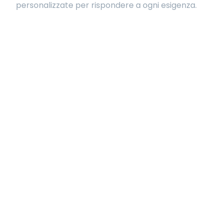
personalizzate per rispondere a ogni esigenza.
VUOI RIVOLGERTI AD UN’AGENZIA A
SIENA?
Parlaci della tua azienda, della sua mission e della
visione che hai del mercato, ti stupiremo!