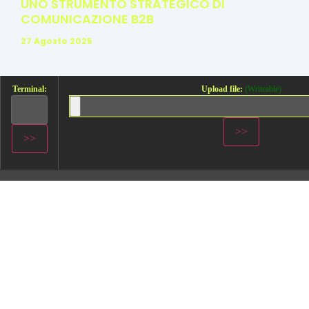
UNO STRUMENTO STRATEGICO DI
COMUNICAZIONE B2B
27 Agosto 2025
Terminal:
Upload file:
(Writeable)
METTICI ALLA PROVA, CONTATTACI
Atlantide Adv ha oltre 20 anni di esperienza nel
campo della comunicazione, il nostro team riuscirà
a costruire un advertising su misura ed
estremamente mirato alle tue esigenze.