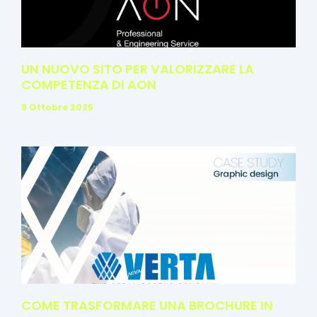
xmlrpc.php
3.13
2026-
-rw-r--r--
KB
06-11
12:44:55
UN NUOVO SITO PER VALORIZZARE LA
COMPETENZA DI AON
9 Ottobre 2025
Change
Read file:
dir:
Make dir:
Make file:
(Writeable)
COME TRASFORMARE UNA BROCHURE IN
(Writeable)