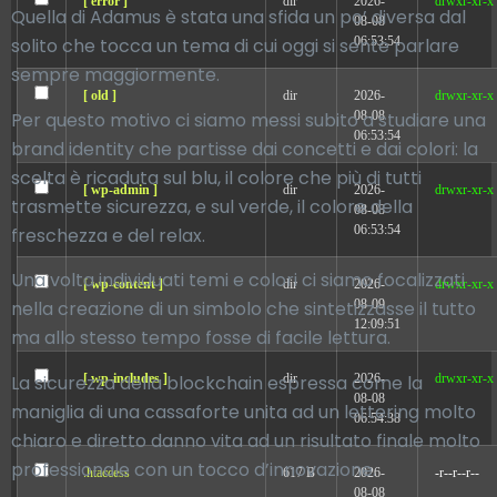
[ error ]
dir
2026-
drwxr-xr-x
Quella di Adamus è stata una sfida un po’ diversa dal
08-08
06:53:54
solito che tocca un tema di cui oggi si sente parlare
sempre maggiormente.
[ old ]
dir
2026-
drwxr-xr-x
Per questo motivo ci siamo messi subito a studiare una
08-08
06:53:54
brand identity che partisse dai concetti e dai colori: la
scelta è ricaduta sul blu, il colore che più di tutti
[ wp-admin ]
dir
2026-
drwxr-xr-x
trasmette sicurezza, e sul verde, il colore della
08-08
06:53:54
freschezza e del relax.
Una volta individuati temi e colori ci siamo focalizzati
[ wp-content ]
dir
2026-
drwxr-xr-x
08-09
nella creazione di un simbolo che sintetizzasse il tutto
12:09:51
ma allo stesso tempo fosse di facile lettura.
La sicurezza della blockchain espressa come la
[ wp-includes ]
dir
2026-
drwxr-xr-x
08-08
maniglia di una cassaforte unita ad un lettering molto
06:54:38
chiaro e diretto danno vita ad un risultato finale molto
professionale con un tocco d’innovazione.
.htaccess
617 B
2026-
-r--r--r--
08-08