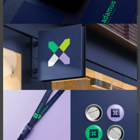
21:43:13
licenza.html
24.30
2023-
-rw-r--r--
KB
05-20
10:27:55
readme.html
7.23
2026-
-rw-r--r--
KB
08-06
19:49:21
wp-activate.php
7.20
2026-
-rw-r--r--
KB
06-11
12:44:58
wp-blog-header.php
351 B
2020-
-rw-r--r--
12-11
17:23:53