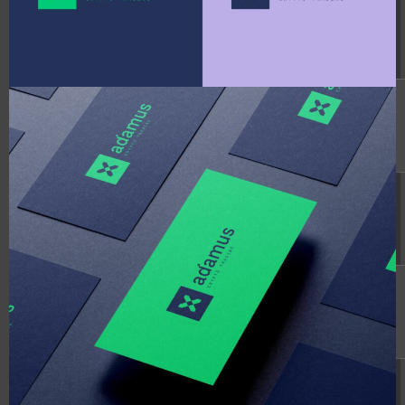
adman.962.txt
6 B
2026-
-rw-r--r--
08-07
21:07:01
google97dba22e9c863575.html
53 B
2026-
-rw-r--r--
07-07
12:33:56
idandi.mp4
33.75
2024-
-rw-r--r--
MB
01-25
11:25:43
index.php
3.14
2026-
-r--r--r--
KB
08-08
07:19:53
license.txt
19.44
2026-
-rw-r--r--
KB
07-09