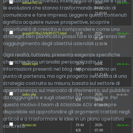
produzione di contenuti, intelligenza artificiale e tutte
adman.962.txt
6 B
2026-
-rw-r--r--
le evoluzioni che stanno trasformando il modo di
08-07
21:07:01
comunicare e fare impresa. Leggere questi contenuti
significa acquisire nuove prospettive, scoprire
opportunità di crescita e comprendere come una
google97dba22e9c863575.html
53 B
2026-
-rw-r--r--
strategia ben pianificata possa fare la differenza nel
07-07
raggiungimento degli obiettivi aziendali.
12:33:56
Ogni realtà, tuttavia, presenta esigenze specifiche
che richiedono un’analisi personalizzata. Le
idandi.mp4
33.75
2024-
-rw-r--r--
informazioni presenti nel blog rappresentano un
MB
01-25
11:25:43
punto di partenza, ma ogni progetto necessita di una
strategia costruita su misura, basata sul settore di
appartenenza, sul mercato di riferimento, sul pubblico
index.php
3.14
2026-
-r--r--r--
da raggiungere e sugli obiettivi da conseguire. Per
KB
08-08
questo motivo il team di Atlantide ADV è sempre
07:19:53
disponibile ad approfondire gli argomenti trattati negli
articoli e a trasformare le idee in un piano operativo
concreto.
license.txt
19.44
2026-
-rw-r--r--
KB
07-09