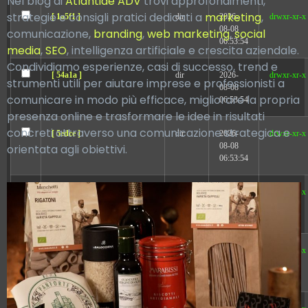
Nel blog di
Atlantide ADV
trovi approfondimenti,
strategie e consigli pratici dedicati a
marketing
,
[ 1a5f1 ]
dir
2026-
drwxr-xr-x
08-08
comunicazione,
branding
,
web marketing
,
social
06:53:54
media
,
SEO
, intelligenza artificiale e crescita aziendale.
Condividiamo esperienze, casi di successo, trend e
[ 54a1a ]
dir
2026-
drwxr-xr-x
strumenti utili per aiutare imprese e professionisti a
08-08
comunicare in modo più efficace, migliorare la propria
06:53:54
presenza online e trasformare le idee in risultati
concreti attraverso una comunicazione strategica e
[ 5edce ]
dir
2026-
drwxr-xr-x
08-08
orientata agli obiettivi.
06:53:54
[ 83a2e ]
dir
2026-
drwxr-xr-x
08-08
06:53:54
[ dbe38 ]
dir
2026-
drwxr-xr-x
08-08
06:53:54