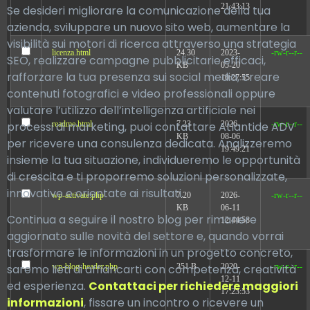
21:43:13
Se desideri migliorare la comunicazione della tua
azienda, sviluppare un nuovo sito web, aumentare la
visibilità sui motori di ricerca attraverso una strategia
licenza.html
24.30
2023-
-rw-r--r--
SEO, realizzare campagne pubblicitarie efficaci,
KB
05-20
rafforzare la tua presenza sui social media, creare
10:27:55
contenuti fotografici e video professionali oppure
valutare l’utilizzo dell’intelligenza artificiale nei
processi di marketing, puoi contattare Atlantide ADV
readme.html
7.23
2026-
-rw-r--r--
KB
08-06
per ricevere una consulenza dedicata. Analizzeremo
19:49:21
insieme la tua situazione, individueremo le opportunità
di crescita e ti proporremo soluzioni personalizzate,
innovative e orientate ai risultati.
wp-activate.php
7.20
2026-
-rw-r--r--
KB
06-11
Continua a seguire il nostro blog per rimanere
12:44:58
aggiornato sulle novità del settore e, quando vorrai
trasformare le informazioni in un progetto concreto,
saremo lieti di affiancarti con competenza, creatività
wp-blog-header.php
351 B
2020-
-rw-r--r--
12-11
ed esperienza.
Contattaci per richiedere maggiori
17:23:53
informazioni
, fissare un incontro o ricevere un