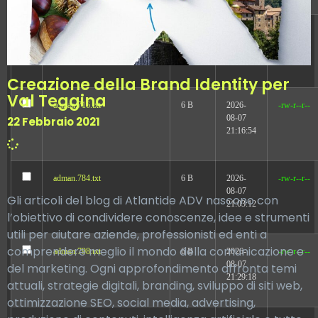
adman.600.txt
6 B
2026-
-rw-r--r--
08-07
21:33:03
Creazione della Brand Identity per
Val Teggina
adman.716.txt
6 B
2026-
-rw-r--r--
08-07
22 Febbraio 2021
21:16:54
adman.784.txt
6 B
2026-
-rw-r--r--
08-07
Gli articoli del blog di Atlantide ADV nascono con
21:03:12
l’obiettivo di condividere conoscenze, idee e strumenti
utili per aiutare aziende, professionisti ed enti a
comprendere meglio il mondo della comunicazione e
adman.798.txt
6 B
2026-
-rw-r--r--
08-07
del marketing. Ogni approfondimento affronta temi
21:29:18
attuali, strategie digitali, branding, sviluppo di siti web,
ottimizzazione SEO, social media, advertising,