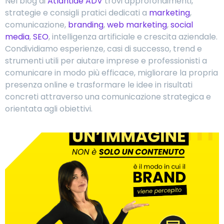
Nel blog di
Atlantide ADV
trovi approfondimenti,
strategie e consigli pratici dedicati a
marketing
,
comunicazione,
branding
,
web marketing
,
social
media
,
SEO
, intelligenza artificiale e crescita aziendale.
Condividiamo esperienze, casi di successo, trend e
strumenti utili per aiutare imprese e professionisti a
comunicare in modo più efficace, migliorare la propria
presenza online e trasformare le idee in risultati
concreti attraverso una comunicazione strategica e
orientata agli obiettivi.