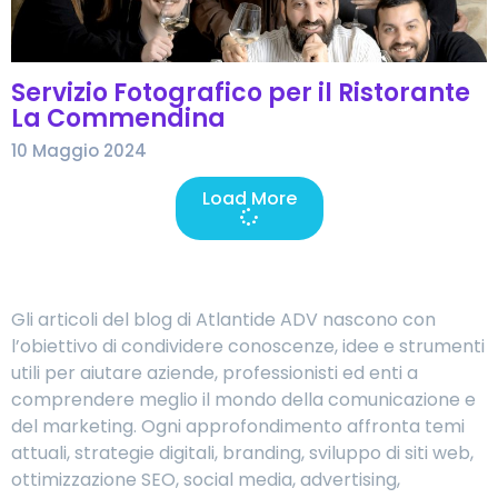
Servizio Fotografico per il Ristorante
La Commendina
10 Maggio 2024
Load More
Gli articoli del blog di Atlantide ADV nascono con
l’obiettivo di condividere conoscenze, idee e strumenti
utili per aiutare aziende, professionisti ed enti a
comprendere meglio il mondo della comunicazione e
del marketing. Ogni approfondimento affronta temi
attuali, strategie digitali, branding, sviluppo di siti web,
ottimizzazione SEO, social media, advertising,