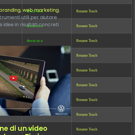
branding
,
web marketing
,
drwxr-xr-x
Rename
Touch
trumenti utili per aiutare
idee in risultati concreti
drwxr-xr-x
Rename
Touch
drwxr-xr-x
Rename
Touch
drwxr-xr-x
Rename
Touch
drwxr-xr-x
Rename
Touch
drwxr-xr-x
Rename
Touch
drwxr-xr-x
Rename
Touch
drwxr-xr-x
Rename
Touch
ne di un video
drwxr-xr-x
Rename
Touch