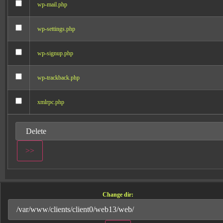
wp-mail.php
wp-settings.php
wp-signup.php
wp-trackback.php
xmlrpc.php
Change dir: