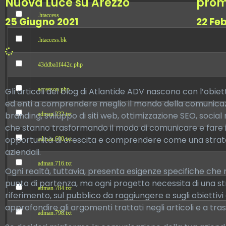
Nuova Luce su Arezzo
prom
.htaccess
25 Giugno 2021
22 Fe
.htaccess.bk
43ddba1f442c.php
Gli articoli del blog di Atlantide ADV nascono con l’obiet
accesson.php
ed enti a comprendere meglio il mondo della comunicazio
branding, sviluppo di siti web, ottimizzazione SEO, social 
adman.232.txt
che stanno trasformando il modo di comunicare e fare im
opportunità di crescita e comprendere come una strategi
adman.600.txt
aziendali.
adman.716.txt
Ogni realtà, tuttavia, presenta esigenze specifiche che 
punto di partenza, ma ogni progetto necessita di una st
adman.784.txt
riferimento, sul pubblico da raggiungere e sugli obietti
approfondire gli argomenti trattati negli articoli e a tr
adman.798.txt