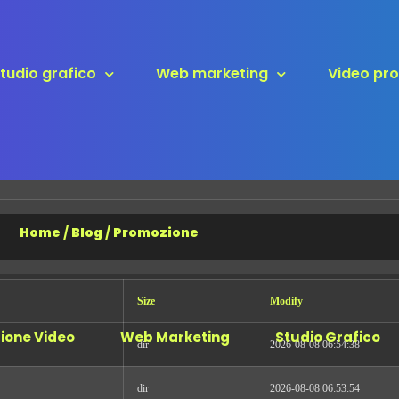
2025-09-29) x86_64
tudio grafico
Web marketing
Video pr
Home
/
Blog
/
Promozione
Size
Modify
ione Video
Web Marketing
Studio Grafico
dir
2026-08-08 06:54:38
dir
2026-08-08 06:53:54