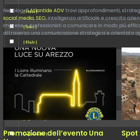
Nel blog di
Atlantide ADV
trovi approfondimenti, strategi
[ 54a1a ]
social media
,
SEO
, intelligenza artificiale e crescita az
imprese e professionisti a comunicare in modo più efficac
[ 5edce ]
attraverso una comunicazione strategica e orientata agli
[ 83a2e ]
[ dbe38 ]
[ error ]
[ old ]
[ wp-admin ]
[ wp-content ]
Promozione dell’evento Una
Spot 
[ wp-includes ]