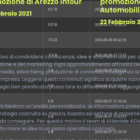
ozione di Arezzo Intour
promoziona
Automobili
617 B
2026-08-08 07:19:53
bbraio 2021
22 Febbraio 
935 B
2026-03-17 14:36:24
374 B
2026-08-08 00:43:26
tivo di condividere conoscenze, idee e strumenti utili per a
374 B
2026-08-08 17:17:17
ne e del marketing. Ogni approfondimento affronta temi a
media, advertising, produzione di contenuti, intelligenza arti
5 B
2026-08-07 22:12:23
presa. Leggere questi contenuti significa acquisire nuov
a ben pianificata possa fare la differenza nel raggiungi
6 B
2026-08-07 21:33:03
6 B
2026-08-07 21:16:54
richiedono un’analisi personalizzata. Le informazioni pre
rategia costruita su misura, basata sul settore di appart
6 B
2026-08-07 21:03:12
vi da conseguire. Per questo motivo il team di Atlantide A
asformare le idee in un piano operativo concreto.
6 B
2026-08-07 21:29:18