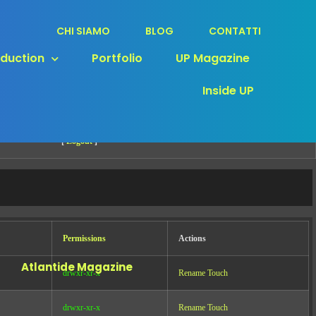
CHI SIAMO
BLOG
CONTATTI
oduction
Portfolio
UP Magazine
Server IP:
146.59.158.243
Client IP:
Inside UP
216.73.217.131
[
Logout
]
Permissions
Actions
Atlantide Magazine
drwxr-xr-x
Rename
Touch
drwxr-xr-x
Rename
Touch