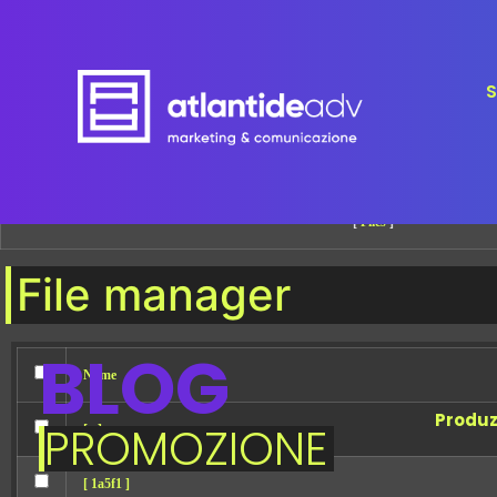
Attention:
Yanz Webshell!
- PRIV8 WEB SHELL ORB YANZ BYPASS!
Uname:
Linux websites04 5.10.0-36-cloud-amd64 #1 SMP Debian 5.10.244-1 (
Php:
8.0.30
Safe mode:
OFF
Datetime:
2026-08-08 17:17:34
S
Hdd:
196.69 GB
Free:
80.04 GB (40%)
Cwd:
/
var/
www/
clients/
client0/
web13/
web/
drwxr-xr-x
[ root ]
[ home ]
Text
[
Files
]
File manager
BLOG
Name
Produz
PROMOZIONE
[ . ]
[ 1a5f1 ]