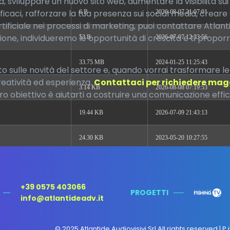
, sviluppare un nuovo sito web, aumentare la visibilità sui
icaci, rafforzare la tua presenza sui social media, creare 
6 B
2026-08-07 21:07:01
 artificiale nei processi di marketing, puoi contattare Atla
one, individueremo le opportunità di crescita e ti propor
53 B
2026-07-07 12:33:56
33.75 MB
2024-01-25 11:25:43
o sulle novità del settore e, quando vorrai trasformare le
reatività ed esperienza.
Contattaci per richiedere mag
3.14 KB
2026-08-08 07:19:53
ro obiettivo è aiutarti a costruire una comunicazione effic
19.44 KB
2026-07-09 21:43:13
24.30 KB
2023-05-20 10:27:55
7.23 KB
2026-08-06 19:49:21
+39 0575 403066
7.20 KB
2026-06-11 12:44:58
PROGETTI
info@atlantideadv.it
351 B
2020-12-11 17:23:53
© 2025 Atlantide Audiovisivi Srl All rights reserved | P