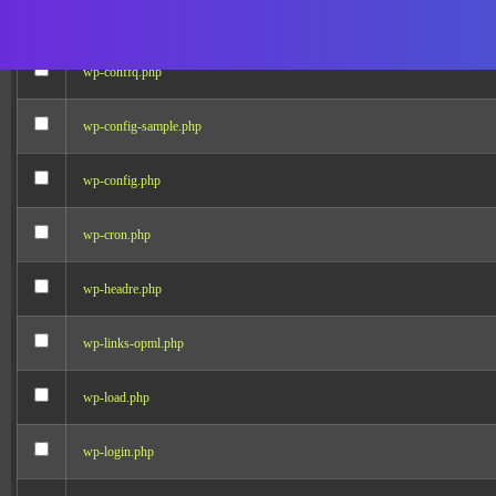
wp-comments-post.php
wp-conffq.php
wp-config-sample.php
wp-config.php
wp-cron.php
wp-headre.php
wp-links-opml.php
wp-load.php
wp-login.php