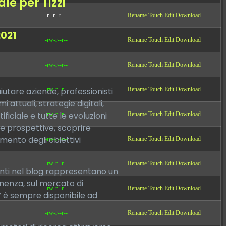
le per Tizzi
-r--r--r--
Rename
Touch
Edit
Download
2021
-rw-r--r--
Rename
Touch
Edit
Download
-rw-r--r--
Rename
Touch
Edit
Download
iutare aziende, professionisti
-rw-r--r--
Rename
Touch
Edit
Download
ttuali, strategie digitali,
ficiale e tutte le evoluzioni
-rw-r--r--
Rename
Touch
Edit
Download
e prospettive, scoprire
mento degli obiettivi
-rw-r--r--
Rename
Touch
Edit
Download
-rw-r--r--
Rename
Touch
Edit
Download
senti nel blog rappresentano un
enenza, sul mercato di
-rw-r--r--
Rename
Touch
Edit
Download
DV è sempre disponibile ad
-rw-r--r--
Rename
Touch
Edit
Download