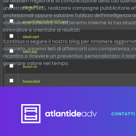
Se desideri migliorare la comunicazione della tua azienda
una strategia SEO, realizzare campagne pubblicitarie eff
adman.962.txt
professionali oppure valutare l’utilizzo dell’intelligenza
consulenza dedicata. Analizzeremo insieme la tua situazi
google97dba22e9c863575.html
innovative e orientate ai risultati.
idandi.mp4
Continua a seguire il nostro blog per rimanere aggiornat
concreto, saremo lieti di affiancarti con competenza, c
index.php
incontro o ricevere un preventivo personalizzato: il nost
generare valore nel tempo.
license.txt
licenza.html
readme.html
wp-activate.php
CONTATTI
wp-blog-header.php