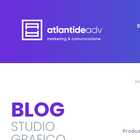
S
H
BLOG
STUDIO
Produz
GRAFICO