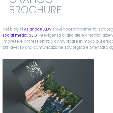
BROCHURE
Nel blog di
Atlantide ADV
trovi approfondimenti, strategi
social media
,
SEO
, intelligenza artificiale e crescita az
imprese e professionisti a comunicare in modo più efficac
attraverso una comunicazione strategica e orientata agli