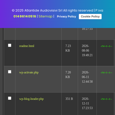
21:43:13
© 2025 Atlantide Audiovisivi Srl All rights reserved | P.iva
01496140516
|
Sitemap
|
Privacy Policy
Cookie Policy
licenza.html
24.30
2023-
-rw-r--r--
KB
05-20
10:27:55
readme.html
7.23
2026-
-rw-r--r--
KB
08-06
19:49:21
wp-activate.php
7.20
2026-
-rw-r--r--
KB
06-11
12:44:58
wp-blog-header.php
351 B
2020-
-rw-r--r--
12-11
17:23:53