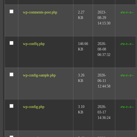
wp-comments-post.php
2.27
2023-
-rw-r--r--
KB
08-29
14:15:30
wp-conffq.php
146.66
2026-
-rw-r--r--
KB
08-08
06:37:32
wp-config-sample.php
3.26
2026-
-rw-r--r--
KB
06-11
12:44:58
wp-config.php
3.10
2026-
-rw-r--r--
KB
03-17
14:36:24