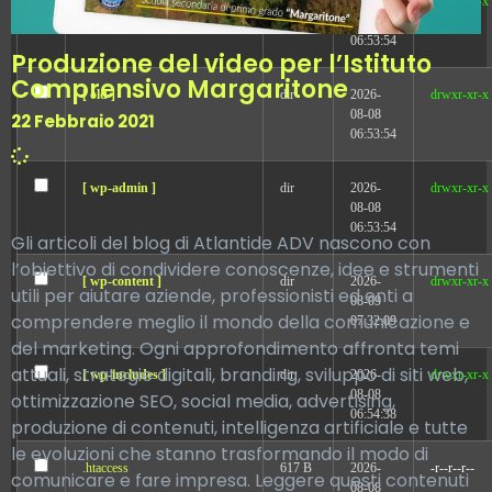
[ error ]
dir
2026-
drwxr-xr-x
08-08
06:53:54
Produzione del video per l’Istituto
Comprensivo Margaritone
[ old ]
dir
2026-
drwxr-xr-x
08-08
22 Febbraio 2021
06:53:54
[ wp-admin ]
dir
2026-
drwxr-xr-x
08-08
06:53:54
Gli articoli del blog di Atlantide ADV nascono con
l’obiettivo di condividere conoscenze, idee e strumenti
[ wp-content ]
dir
2026-
drwxr-xr-x
utili per aiutare aziende, professionisti ed enti a
08-09
comprendere meglio il mondo della comunicazione e
07:32:09
del marketing. Ogni approfondimento affronta temi
attuali, strategie digitali, branding, sviluppo di siti web,
[ wp-includes ]
dir
2026-
drwxr-xr-x
08-08
ottimizzazione SEO, social media, advertising,
06:54:38
produzione di contenuti, intelligenza artificiale e tutte
le evoluzioni che stanno trasformando il modo di
.htaccess
617 B
2026-
-r--r--r--
comunicare e fare impresa. Leggere questi contenuti
08-08