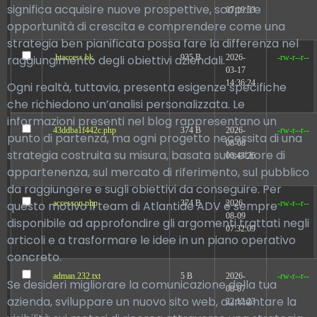
significa acquisire nuove prospettive, scoprire
07:19:53
opportunità di crescita e comprendere come una
strategia ben pianificata possa fare la differenza nel
raggiungimento degli obiettivi aziendali.
.htaccess.bk
935 B
2026-
-rw-r--r--
03-17
14:36:24
Ogni realtà, tuttavia, presenta esigenze specifiche
che richiedono un’analisi personalizzata. Le
informazioni presenti nel blog rappresentano un
43ddba1f442c.php
374 B
2026-
-rw-r--r--
punto di partenza, ma ogni progetto necessita di una
08-08
strategia costruita su misura, basata sul settore di
00:43:26
appartenenza, sul mercato di riferimento, sul pubblico
da raggiungere e sugli obiettivi da conseguire. Per
accesson.php
374 B
2026-
-rw-r--r--
questo motivo il team di Atlantide ADV è sempre
08-09
disponibile ad approfondire gli argomenti trattati negli
07:32:09
articoli e a trasformare le idee in un piano operativo
concreto.
adman.232.txt
5 B
2026-
-rw-r--r--
Se desideri migliorare la comunicazione della tua
08-07
azienda, sviluppare un nuovo sito web, aumentare la
22:12:23