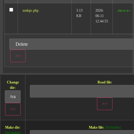
xmlrpc.php
3.13
2026-
-rw-r--r--
KB
06-11
12:44:55
Change
Read file:
dir:
Make dir:
Make file:
(Writeable)
(Writeable)