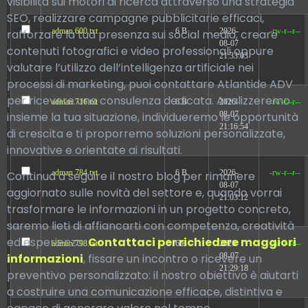
visibilità sui motori di ricerca attraverso una strategia
SEO, realizzare campagne pubblicitarie efficaci,
adman.600.txt
6 B
2026-
-rw-r--r--
rafforzare la tua presenza sui social media, creare
08-07
contenuti fotografici e video professionali oppure
21:33:03
valutare l’utilizzo dell’intelligenza artificiale nei
processi di marketing, puoi contattare Atlantide ADV
per ricevere una consulenza dedicata. Analizzeremo
adman.716.txt
6 B
2026-
-rw-r--r--
insieme la tua situazione, individueremo le opportunità
08-07
21:16:54
di crescita e ti proporremo soluzioni personalizzate,
innovative e orientate ai risultati.
adman.784.txt
6 B
2026-
-rw-r--r--
Continua a seguire il nostro blog per rimanere
08-07
aggiornato sulle novità del settore e, quando vorrai
21:03:12
trasformare le informazioni in un progetto concreto,
saremo lieti di affiancarti con competenza, creatività
ed esperienza.
Contattaci per richiedere maggiori
adman.798.txt
6 B
2026-
-rw-r--r--
informazioni
, fissare un incontro o ricevere un
08-07
21:29:18
preventivo personalizzato: il nostro obiettivo è aiutarti
a costruire una comunicazione efficace, distintiva e