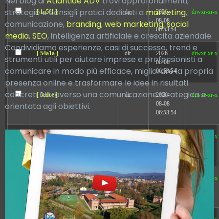
Nel blog di
Atlantide ADV
trovi approfondimenti,
strategie e consigli pratici dedicati a
marketing
,
[ 1a5f1 ]
dir
2026-
drwxr-xr-x
08-08
comunicazione,
branding
,
web marketing
,
social
06:53:54
media
,
SEO
, intelligenza artificiale e crescita aziendale.
Condividiamo esperienze, casi di successo, trend e
[ 54a1a ]
dir
2026-
drwxr-xr-x
strumenti utili per aiutare imprese e professionisti a
08-08
comunicare in modo più efficace, migliorare la propria
06:53:54
presenza online e trasformare le idee in risultati
concreti attraverso una comunicazione strategica e
[ 5edce ]
dir
2026-
drwxr-xr-x
08-08
orientata agli obiettivi.
06:53:54
[ 83a2e ]
dir
2026-
drwxr-xr-x
08-08
06:53:54
[ dbe38 ]
dir
2026-
drwxr-xr-x
08-08
06:53:54