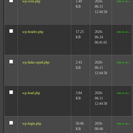
wp-cron.php
5.49
2026-
-rw-r--r--
KB
06-11
12:44:58
wp-headre.php
17.25
2026-
-rw-r--r--
KB
06-24
06:41:01
wp-links-opml.php
2.43
2026-
-rw-r--r--
KB
06-11
12:44:58
wp-load.php
3.84
2026-
-rw-r--r--
KB
06-11
12:44:58
wp-login.php
50.66
2026-
-rw-r--r--
KB
08-06