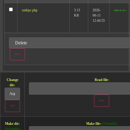
xmlrpc.php
3.13
2026-
-rw-r--r--
KB
06-11
12:44:55
Change
Read file:
dir:
Make dir:
Make file:
(Writeable)
(Writeable)