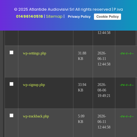
19:49:21
© 2025 Atlantide Audiovisivi Srl All rights reserved | P.iva
01496140516
|
Sitemap
|
Privacy Policy
Cookie Policy
wp-mail.php
8.52
2026-
-rw-r--r--
KB
06-11
12:44:58
wp-settings.php
31.88
2026-
-rw-r--r--
KB
06-11
12:44:58
wp-signup.php
33.94
2026-
-rw-r--r--
KB
08-06
19:49:21
wp-trackback.php
5.09
2026-
-rw-r--r--
KB
06-11
12:44:58