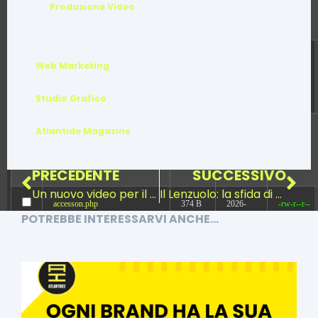
Produzione Video
07:19:53
.htaccess.bk
935 B
2026-
-rw-r--r--
Web Marketing
03-17
14:36:24
Studio Grafico
Atlantide Magazine
43ddba1f442c.php
374 B
2026-
-rw-r--r--
08-08
00:43:26
PRECEDENTE
SUCCESSIVO
Un nuovo video per il format “A Pesca con FIPSAS”
Il Lenzuolo: la sfida di un video per i social
accesson.php
374 B
2026-
-rw-r--r--
POTREBBE INTERESSARVI ANCHE...
08-09
07:13:56
adman.232.txt
5 B
2026-
-rw-r--r--
08-07
22:12:23